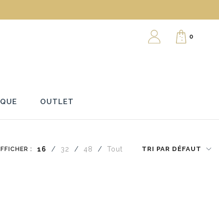
0
RQUE
OUTLET
FFICHER :
16
/
32
/
48
/
Tout
TRI PAR DÉFAUT