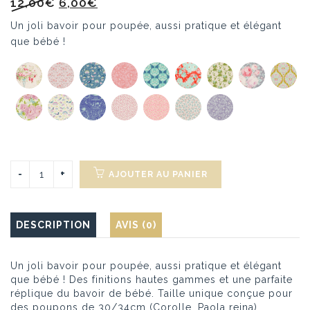
Le
Le
12,00
€
6,00
€
prix
prix
Un joli bavoir pour poupée, aussi pratique et élégant
initial
actuel
que bébé !
était :
est :
12,00€.
6,00€.
AJOUTER AU PANIER
DESCRIPTION
AVIS (0)
Un joli bavoir pour poupée, aussi pratique et élégant
que bébé ! Des finitions hautes gammes et une parfaite
réplique du bavoir de bébé. Taille unique conçue pour
des poupons de 30/34cm (Corolle, Paola reina)