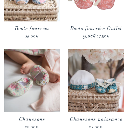
Boots fourrées
Boots fourrées Outlet
Le
Le
35,00
€
35,00
€
17,50
€
prix
prix
initial
actuel
était :
est :
35,00€.
17,50€.
Chaussons
Chaussons naissance
29,00
€
27,00
€