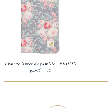
Protège livret de famille | PROMO
Le
Le
19,00
€
9,50
€
prix
prix
initial
actuel
était :
est :
19,00€.
9,50€.