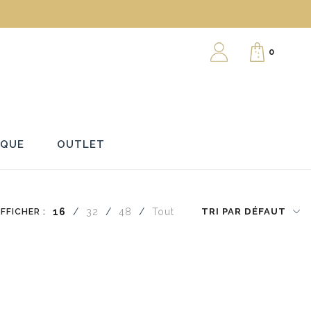
0
RQUE
OUTLET
FFICHER :
16
/
32
/
48
/
Tout
TRI PAR DÉFAUT