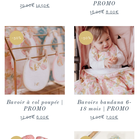
PROMO
Le
Le
29,00
€
14,50
€
prix
prix
Le
Le
16,00
€
8,00
€
initial
actuel
prix
prix
était :
est :
initial
actuel
29,00€.
14,50€.
était :
est :
16,00€.
8,00€.
-50%
-50%
Bavoir à col poupée |
Bavoirs bandana 6-
PROMO
18 mois | PROMO
Le
Le
Le
Le
12,00
€
6,00
€
14,00
€
7,00
€
prix
prix
prix
prix
initial
actuel
initial
actuel
était :
est :
était :
est :