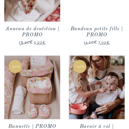
Anneau de dentition |
Bandeau petite fille |
PROMO
PROMO
Le
Le
Le
Le
18,00
€
9,00
€
14,00
€
7,00
€
prix
prix
prix
prix
initial
actuel
initial
actuel
était :
est :
était :
est :
18,00€.
9,00€.
14,00€.
7,00€.
-50%
-50%
Bannette | PROMO
Bavoir à col |