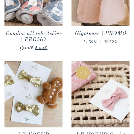
Doudou attache tétine
Gigoteuse | PROMO
| PROMO
Plage
34,50
€
–
39,50
€
Le
Le
de
16,00
€
8,00
€
prix
prix
prix :
initial
actuel
34,50€
était :
est :
à
16,00€.
8,00€.
39,50€
-50%