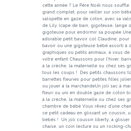
cette année ? Le Père Noël nous souffle da
grand complet, pour veiller sur son bébé
salopette en gaze de coton, avec sa val
de Lily (cape de bain, gigoteuse, lange ou
gigoteuse pour endormir sa poupée Une
adorable petit bavoir col Claudine, pou
bavoir ou une gigoteuse bébé assorti à c
graphiques ou petits animaux, à vous de 
votre enfant Chaussons pour l’hiver, barr
à la crèche, la maternelle ou chez ses g
tous les coups ! Des petits chaussons t
barrettes fleuries pour petites filles jo
ou jouer à la marchandeUn joli sac à ma
fleuri ou uni en double gaze de coton bi
à la crèche, la maternelle ou chez ses g
chambre de bébé Vous rêvez d’une chambr
ce petit cadeau en glissant un coussin,
bébés ! Un joli coussin liberty, à glisser
chaise, un coin lecture ou un rocking-cha