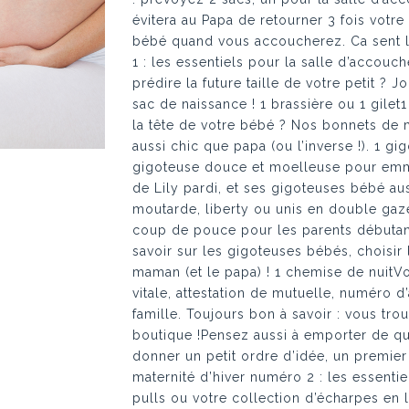
évitera au Papa de retourner 3 fois votre
bébé quand vous accoucherez. Ca sent le
1 : les essentiels pour la salle d’accouc
prédire la future taille de votre petit ? 
sac de naissance ! 1 brassière ou 1 gile
la tête de votre bébé ? Nos bonnets de
aussi chic que papa (ou l’inverse !). 1 g
gigoteuse douce et moelleuse pour emmi
de Lily pardi, et ses gigoteuses bébé aus
moutarde, liberty ou unis en double gaze
coup de pouce pour les parents débutants
savoir sur les gigoteuses bébés, choisir 
maman (et le papa) ! 1 chemise de nuitVo
vitale, attestation de mutuelle, numéro d
famille. Toujours bon à savoir : vous tro
boutique !Pensez aussi à emporter de quo
donner un petit ordre d’idée, un premi
maternité d’hiver numéro 2 : les essentie
pulls ou votre collection d’écharpes en 