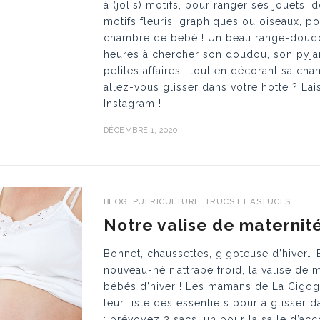
à (jolis) motifs, pour ranger ses jouets, 
motifs fleuris, graphiques ou oiseaux, p
chambre de bébé ! Un beau range-doudou
heures à chercher son doudou, son pyjam
petites affaires… tout en décorant sa ch
allez-vous glisser dans votre hotte ? La
Instagram !
DÉCEMBRE 1, 2020
BLOG
,
PUERICULTURE
,
TRUCS ET ASTUCES
Notre valise de maternité
Bonnet, chaussettes, gigoteuse d’hiver… 
nouveau-né n’attrape froid, la valise de 
bébés d’hiver ! Les mamans de La Cigogn
leur liste des essentiels pour à glisser
: prévoyez 2 sacs, un pour la salle d’ac