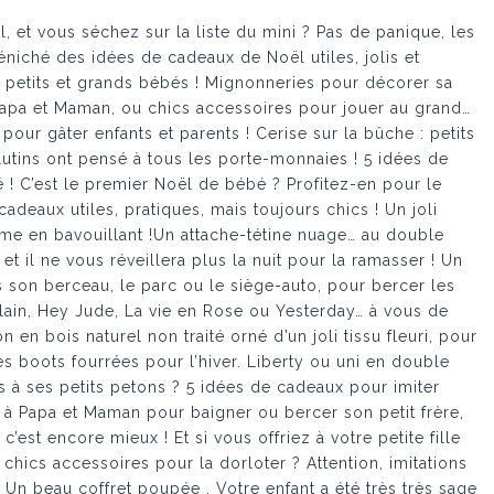
, et vous séchez sur la liste du mini ? Pas de panique, les
éniché des idées de cadeaux de Noël utiles, jolis et
es petits et grands bébés ! Mignonneries pour décorer sa
apa et Maman, ou chics accessoires pour jouer au grand…
pour gâter enfants et parents ! Cerise sur la bûche : petits
s lutins ont pensé à tous les porte-monnaies ! 5 idées de
 C’est le premier Noël de bébé ? Profitez-en pour le
cadeaux utiles, pratiques, mais toujours chics ! Un joli
me en bavouillant !Un attache-tétine nuage… au double
et il ne vous réveillera plus la nuit pour la ramasser ! Un
 son berceau, le parc ou le siège-auto, pour bercer les
ulain, Hey Jude, La vie en Rose ou Yesterday… à vous de
 en bois naturel non traité orné d’un joli tissu fleuri, pour
es boots fourrées pour l’hiver. Liberty ou uni en double
 à ses petits petons ? 5 idées de cadeaux pour imiter
 Papa et Maman pour baigner ou bercer son petit frère,
c’est encore mieux ! Et si vous offriez à votre petite fille
 chics accessoires pour la dorloter ? Attention, imitations
Un beau coffret poupée . Votre enfant a été très très sage