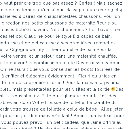
eux vaut prendre trop que pas assez ? Certes ! Mais sachez
ise de maternité, qu’un séjour classique dure entre 3 et 4
assières 4 paires de chaussettesDes chaussons. Pour un
d, direction nos petits chaussons de maternité fleuris ou
oteuses bébé 6 bavoirs. Nos chouchous ? Les bavoirs en
es (et col Claudine pour le style !).2 capes de bain.
ndresse et de délicatesse à ses premières trempettes,
de La Cigogne de Lily !1 thermomètre de bain Pour la
votre ventre, et un séjour dans une maternité chauffée,
en le couvrir ! 1 combinaison pilote Des chaussons pour
 On ne saurait que vous conseiller les boots fourrées de
 à enfiler et élégantes évidemment ! Fleuri ou unies en
 le ton de sa première sortie ! Pour la maman 4 pyjamas
les… mais présentables pour les visites et la sortie
Des
… si vous allaitez !Et le plus glamour pour la fin : des
etables en cotonVotre trousse de toilette. Le comble du
rtir votre trousse de toilette à celle de bébé ! Allez jeter
at pour un joli duo maman/enfant ! Bonus : un cadeau pour
, vous pouvez prévoir un petit cadeau que l’aîné offrira au