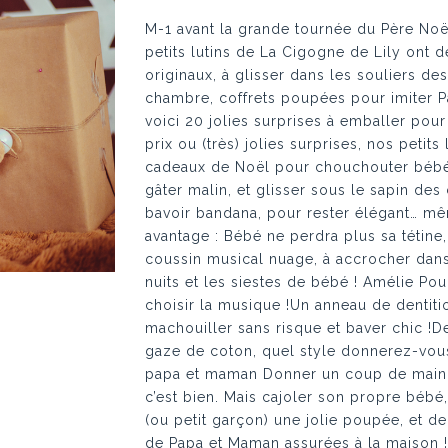
M-1 avant la grande tournée du Père Noël
petits lutins de La Cigogne de Lily ont d
originaux, à glisser dans les souliers d
chambre, coffrets poupées pour imiter P
voici 20 jolies surprises à emballer pour 
prix ou (très) jolies surprises, nos petit
cadeaux de Noël pour chouchouter bébé !
gâter malin, et glisser sous le sapin des 
bavoir bandana, pour rester élégant… mê
avantage : Bébé ne perdra plus sa tétine, 
coussin musical nuage, à accrocher dans
nuits et les siestes de bébé ! Amélie Po
choisir la musique !Un anneau de dentition
machouiller sans risque et baver chic !D
gaze de coton, quel style donnerez-vous
papa et maman Donner un coup de main à
c’est bien. Mais cajoler son propre bébé, 
(ou petit garçon) une jolie poupée, et de
de Papa et Maman assurées à la maison ! 