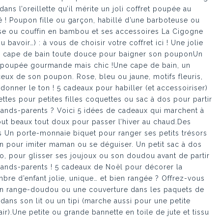
ns l’oreillette qu’il mérite un joli coffret poupée au
 ! Poupon fille ou garçon, habillé d’une barboteuse ou
ise ou couffin en bambou et ses accessoires La Cigogne
 bavoir…) : à vous de choisir votre coffret ici ! Une jolie
 cape de bain toute douce pour baigner son pouponUn
r poupée gourmande mais chic !Une cape de bain, un
eux de son poupon. Rose, bleu ou jaune, motifs fleuris,
donner le ton ! 5 cadeaux pour habiller (et accessoiriser)
ettes pour petites filles coquettes ou sac à dos pour partir
rands-parents ? Voici 5 idées de cadeaux qui marchent à
out beaux tout doux pour passer l’hiver au chaud.Des
lies Un porte-monnaie biquet pour ranger ses petits trésors
in pour imiter maman ou se déguiser. Un petit sac à dos
o, pour glisser ses joujoux ou son doudou avant de partir
rands-parents ! 5 cadeaux de Noël pour décorer la
e d’enfant jolie, unique… et bien rangée ? Offrez-vous
 un range-doudou ou une couverture dans les paquets de
 dans son lit ou un tipi (marche aussi pour une petite
ir).Une petite ou grande bannette en toile de jute et tissu