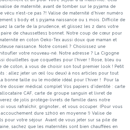
 valise de maternité, avant de tomber sur le pyjama de
 vécu n’est-ce pas ?! Valise de maternité d’hiver numéro
hement 1 body et 1 pyjama naissance ou 1 mois. Difficile de
Jouez la carte de la prudence, et glissez les 2 dans votre
t1 paire de chaussettes1 bonnet. Notre coup de cœur pour
 maternité en coton Oeko-Tex aussi doux que maman et
igoteuse naissance. Notre conseil ? Choisissez une
toufler votre nouveau-né. Notre adresse ? La Cigogne
si douillettes que coquettes pour l’hiver ! Rose, bleu ou
 de coton, à vous de choisir son tout premier look ! Petit
 : allez jeter un œil (ou deux) à nos articles pour tout
la bonne taille ou le modèle idéal pour l’hiver ! Pour la
tre dossier médical complet Vos papiers d’identité : carte
’allocataire CAF, carte de groupe sanguin et livret de
uverez de jolis protège-livrets de famille dans notre
i vous rafraîchir, grignoter… et vous occuper. (Pour vous
er accouchement dure 12h00 en moyenne !) Valise de
ls pour votre séjour Avant de vous jeter sur sa pile de
laine, sachez que les maternités sont bien chauffées en