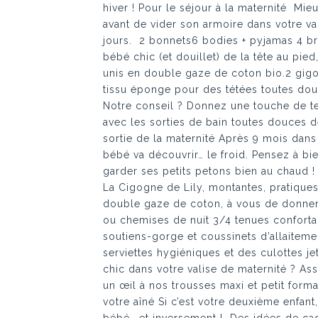
hiver ! Pour le séjour à la maternité Mi
avant de vider son armoire dans votre val
jours. 2 bonnets6 bodies + pyjamas 4 br
bébé chic (et douillet) de la tête au pie
unis en double gaze de coton bio.2 gig
tissu éponge pour des tétées toutes douc
Notre conseil ? Donnez une touche de te
avec les sorties de bain toutes douces 
sortie de la maternité Après 9 mois dans 
bébé va découvrir… le froid. Pensez à bi
garder ses petits petons bien au chaud !
La Cigogne de Lily, montantes, pratiques
double gaze de coton, à vous de donner
ou chemises de nuit 3/4 tenues confortab
soutiens-gorge et coussinets d’allaitement
serviettes hygiéniques et des culottes j
chic dans votre valise de maternité ? Asso
un œil à nos trousses maxi et petit form
votre aîné Si c’est votre deuxième enfant