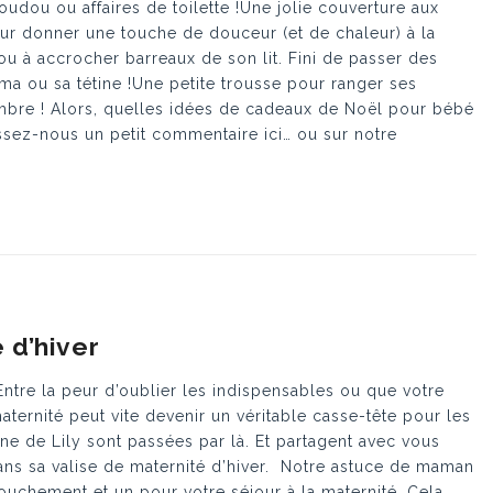
doudou ou affaires de toilette !Une jolie couverture aux
our donner une touche de douceur (et de chaleur) à la
 à accrocher barreaux de son lit. Fini de passer des
a ou sa tétine !Une petite trousse pour ranger ses
ambre ! Alors, quelles idées de cadeaux de Noël pour bébé
issez-nous un petit commentaire ici… ou sur notre
 d’hiver
Entre la peur d’oublier les indispensables ou que votre
maternité peut vite devenir un véritable casse-tête pour les
e de Lily sont passées par là. Et partagent avec vous
 dans sa valise de maternité d’hiver. Notre astuce de maman
couchement et un pour votre séjour à la maternité. Cela