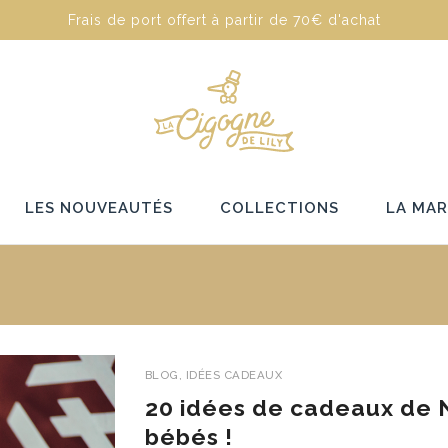
Frais de port offert à partir de 70€ d'achat
LES NOUVEAUTÉS
COLLECTIONS
LA MA
BLOG
,
IDÉES CADEAUX
20 idées de cadeaux de N
bébés !