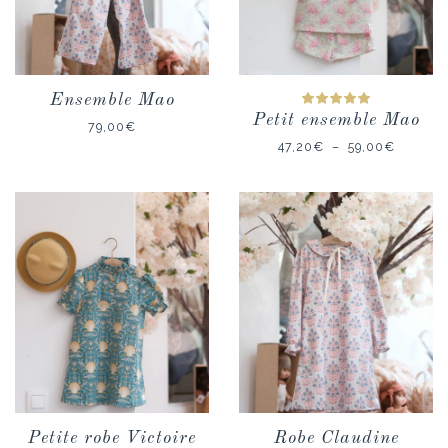
Ensemble Mao
Petit ensemble Mao
Note
79,00
€
5.00
sur
5
Plage
47,20
€
–
59,00
€
de
prix :
47,20€
à
59,00€
Petite robe Victoire
Robe Claudine